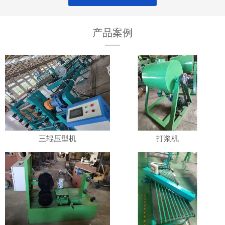
产品案例
三辊压型机
打浆机