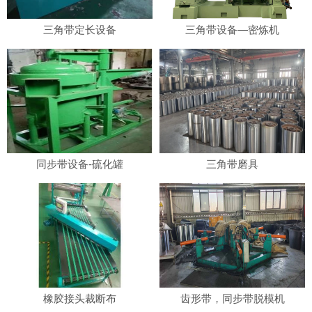
三角带定长设备
三角带设备—密炼机
同步带设备-硫化罐
三角带磨具
橡胶接头裁断布
齿形带，同步带脱模机