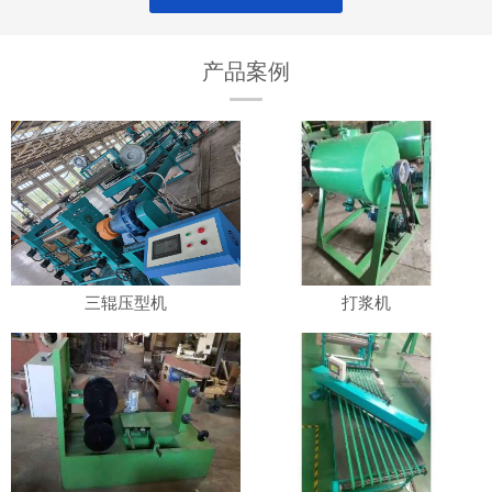
产品案例
三辊压型机
打浆机