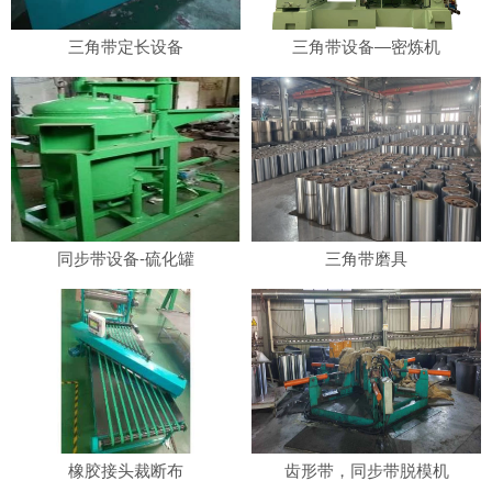
三角带定长设备
三角带设备—密炼机
同步带设备-硫化罐
三角带磨具
橡胶接头裁断布
齿形带，同步带脱模机