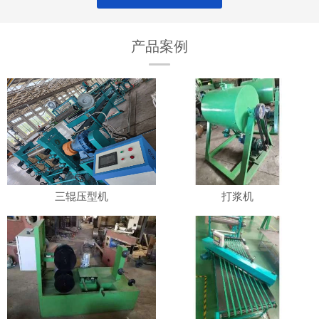
产品案例
三辊压型机
打浆机