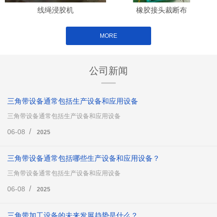
线绳浸胶机
橡胶接头裁断布
MORE
公司新闻
三角带设备通常包括生产设备和应用设备
三角带设备通常包括生产设备和应用设备
/
06-08
2025
三角带设备通常包括哪些生产设备和应用设备？
三角带设备通常包括生产设备和应用设备
/
06-08
2025
三角带加工设备的未来发展趋势是什么？